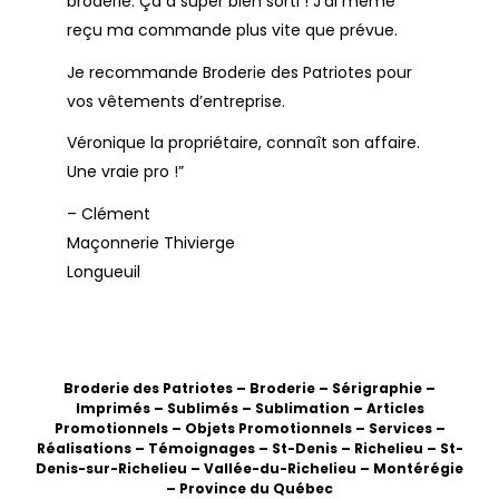
broderie. Ça a super bien sorti ! J’ai même
reçu ma commande plus vite que prévue.
Je recommande Broderie des Patriotes pour
vos vêtements d’entreprise.
Véronique la propriétaire, connaît son affaire.
Une vraie pro !”
– Clément
Maçonnerie Thivierge
Longueuil
Broderie des Patriotes – Broderie – Sérigraphie –
Imprimés – Sublimés – Sublimation – Articles
Promotionnels – Objets Promotionnels – Services –
Réalisations – Témoignages – St-Denis – Richelieu – St-
Denis-sur-Richelieu – Vallée-du-Richelieu – Montérégie
– Province du Québec